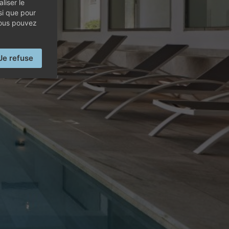
liser le
AYA GOLF
si que pour
vous pouvez
Je refuse