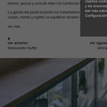
Usamos cookie
DE
interior, jacuzzi y zona de relax con tumbonas térmicas.
y los anuncios
leer más sobr
¡La guinda del pastel la ponen los tratamientos estéticos para q
Configuración
cuerpo, mente y espíritu se equilibren durante sus vacaciones!
Ver más
Ver anterior
Ver siguie
Restaurante Buffet
Gimna