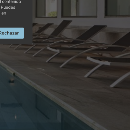
l contenido
OLF
. Puedes
c en
Rechazar