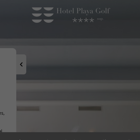
es,
al