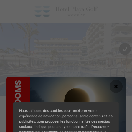
Unschlagbare Lage an der Playa de Palma, hochwertiges
Nous utilisons des cookies pour améliorer votre
expérience de navigation, personnaliser le contenu et les
gastronomisches Angebot in einer Vielzahl von Restaurants.
eilleur prix garanti
Coffre-fort gratuit
Prom
publicités, pour proposer les fonctionnalités des médias
In der Nähe des Flughafens gelegen, können Sie von Ihrem
sociaux ainsi que pour analyser notre trafic. Découvrez
comment nous utilisons les cookies et comment vous