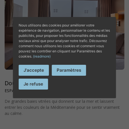
ENTDECKEN SIE DAS HOTEL
Nous utilisons des cookies pour améliorer votre
expérience de navigation, personnaliser le contenu et les
PLAYA GOLF
publicités, pour proposer les fonctionnalités des médias
sociaux ainsi que pour analyser notre trafic. Découvrez
comment nous utilisons les cookies et comment vous
pouvez les contrôler en cliquant sur Paramètres des
cookies.
{readmore}
J'accepte
Paramètres
Double Supérieur Vue Sur la Mer
Je refuse
ESPACE CONFORTABLE ET RELAXANT
De grandes baies vitrées qui donnent sur la mer et laissent
entrer les couleurs de la Méditerranée pour se sentir vraiment
au calme.