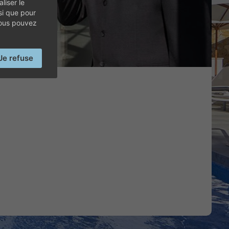
liser le
AYA GOLF
si que pour
vous pouvez
Je refuse