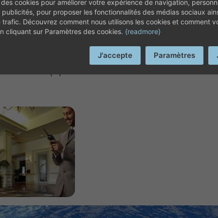
 des cookies pour améliorer votre expérience de navigation, personna
EN SIE DAS HOTEL PL
OCHE
 publicités, pour proposer les fonctionnalités des médias sociaux ain
e trafic. Découvrez comment nous utilisons les cookies et comment 
 en cliquant sur Paramètres des cookies.
{readmore}
J'accepte
Paramètres
 de noche al equipo.