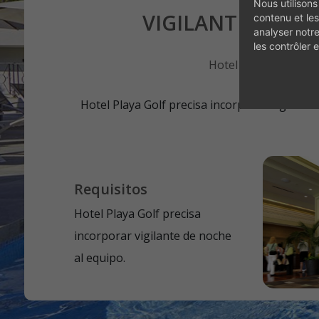
Nous utilisons
ENTDECK
VIGILANTE DE N
contenu et les
analyser notr
les contrôler
Hotel Playa Golf
Hotel Playa Golf precisa incorporar vigilante
Requisitos
Hotel Playa Golf precisa
incorporar vigilante de noche
al equipo.