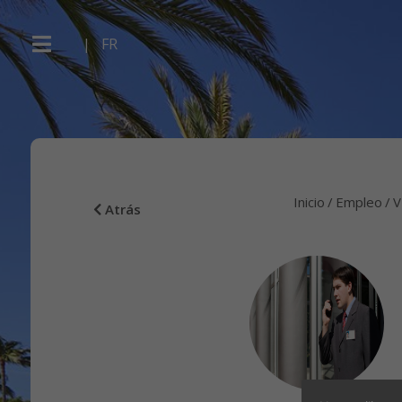
|
FR
Inicio
Empleo
V
Atrás