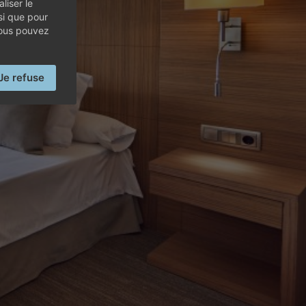
liser le
AYA GOLF
si que pour
vous pouvez
Je refuse