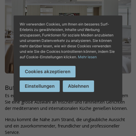
Wir verwenden Cookies, um Ihnen ein besseres Surf-
ENTDECKEN SIE DAS HOTEL
Erlebnis zu gewährleisten, Inhalte und Werbung
anzupassen, Funktionen für soziale Medien anzubieten
PLAYA GOLF
und unseren Datenverkehr zu analysieren. Sie können
mehr darüber lesen, wie wir diese Cookies verwenden
und wie Sie die Cookies kontrollieren können, indem Sie
auf Cookie-Einstellungen klicken.
Mehr lesen
Cookies akzeptieren
Einstellungen
Ablehnen
Buffetrestaurant
Es erwartet Sie auch ein wunderbares Buffetrestaurant, in dem
Sie eine große Auswahl an frischen und raffinierten Gerichten
der mediterranen und internationalen Küche genießen können.
Hinzu kommt die Nähe zum Strand, die unglaubliche Aussicht
und ein zuvorkommender, freundlicher und professioneller
Service.