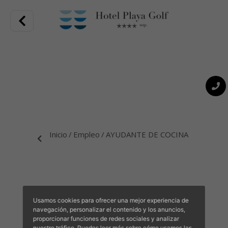
Inicio
Empleo
AYUDANTE DE COCINA
Inmejorable ubicación en Playa de Palma, oferta
gastronómica de calidad en la variedad de restaurantes.
Usamos cookies para ofrecer una mejor experiencia de
Cerca del aeropuerto, casi puede tocar el mar desde su
navegación, personalizar el contenido y los anuncios,
proporcionar funciones de redes sociales y analizar
habitación, enclavado en una zona llena de actividad,
nuestro tráfico. Puedes leer más sobre cómo usamos las